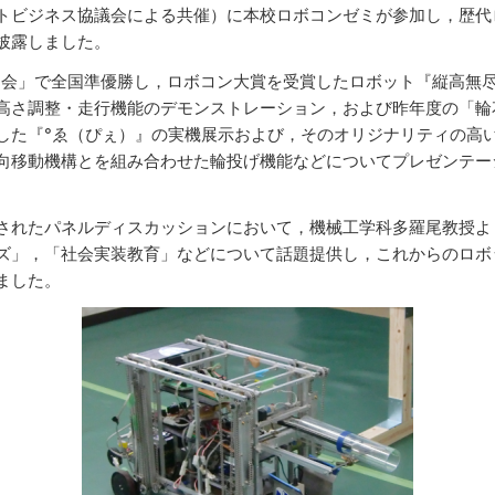
トビジネス協議会による共催）に本校ロボコンゼミが参加し，歴代
披露しました。
運動会」で全国準優勝し，ロボコン大賞を受賞したロボット『縦高無
高さ調整・走行機能のデモンストレーション，および昨年度の「輪
した『°ゑ（ぴぇ）』の実機展示および，そのオリジナリティの高
向移動機構とを組み合わせた輪投げ機能などについてプレゼンテー
されたパネルディスカッションにおいて，機械工学科多羅尾教授よ
ズ」，「社会実装教育」などについて話題提供し，これからのロボ
ました。