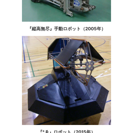
『縦高無尽』手動ロボット（2005年）
『°ゑ』ロボット（2015年）