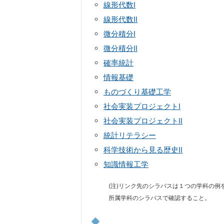
線形代数Ⅰ
線形代数Ⅱ
微分積分Ⅰ
微分積分Ⅱ
確率統計
情報基礎
ものづくり基礎工学
社会実装プロジェクトⅠ
社会実装プロジェクトⅡ
統計リテラシー
科学技術から見る歴史Ⅱ
知識情報工学
(注)リンク先のシラバスは１つの学科の
所属学科のシラバスで確認すること。