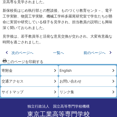
京高専を見学されました。
新保校長はじめ執行部との懇談後、ものづくり教育センタ－、電子
工学実験、物質工学実験、機械工学科多羅尾研究室で学生たちが懸
命に実習や研究している様子を見学され、担当教員の説明にも興味
深く聞いておられました。
見学後は、若手教員等と活発な意見交換が交わされ、大変有意義な
時間を過ごされました。
次のページへ
一覧へ
前のページへ
このページを印刷する
寄附金
English
交通アクセス
お問い合わせ
サイトマップ
リンク集
独立行政法人 国立高等専門学校機構
東京工業高等専門学校