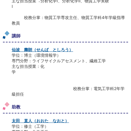
主な担当授業︓分析化学Ⅰ、分析化学Ⅱ、物質工学実験
Ⅰ
校務分掌：物質工学専攻主任、物質工学科4年学級指導
教員
講師
仙波 壽朗（せんば としろう）
学位：博士（環境情報学）
専門分野：ライフサイクルアセスメント、繊維工学
主な担当授業：化
学
校務分掌：電気工学科2年学
級担任
助教
太田 直人（おおた なおと）
学位：修士（工学）