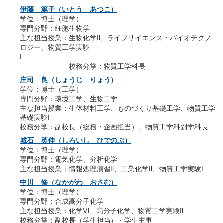
伊藤 篤子（いとう あつこ）
学位：博士（理学）
専門分野：細胞生物学
主な担当授業：生物化学Ⅱ、ライフサイエンス・バイオテクノ
ロジー、物質工学実験
Ⅰ
校務分掌：物質工学科長
庄司 良（しょうじ りょう）
学位：博士（工学）
専門分野：環境工学、生物工学
主な担当授業：生体材料工学、ものづくり基礎工学、物質工学
基礎実験Ⅰ
校務分掌：副校長（総務・企画担当）、物質工学科副学科長
城石 英伸（しろいし ひでのぶ）
学位：博士（理学）
専門分野：電気化学、分析化学
主な担当授業：情報処理演習Ⅱ、工業化学Ⅱ、物質工学実験Ⅰ
中川 修（なかがわ おさむ）
学位：博士（理学）
専門分野：合成高分子化学
主な担当授業：化学Ⅵ、高分子化学、物質工学実験Ⅱ
校務分掌：副校長（学生担当）・学生主事