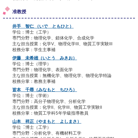
准教授
井手 智仁 （いで ともひと）
学位：博士（工学）
専門分野：物理化学、錯体化学、合成化学
主な担当授業：化学Ⅴ、物理化学Ⅲ、物質工学実験Ⅲ
校務分掌：学生主事補
伊藤 未希雄（いとう みきお）
学位：博士（理学）
専門分野：物理化学、表面化学
主な担当授業：無機化学、物理化学、物理化学特論
校務分掌：教務主事補
皆本 千尋（みなもと ちひろ）
学位：博士（学術）
専門分野：高分子物理化学、分析化学
主な担当授業：化学Ⅱ、化学Ⅲ、物質工学実験Ⅱ
校務分掌：物質工学科5年学級指導教員
⼭本 祥正（やまもと よしまさ）
学位︓博⼠（⼯学）
専⾨分野︓分析化学、有機材料⼯学