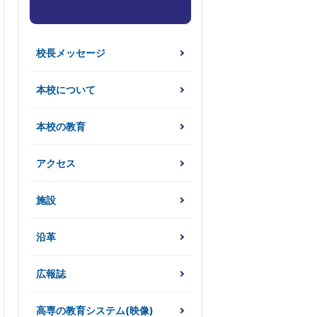
校長メッセージ
本校について
本校の教育
アクセス
施設
沿革
広報誌
高専の教育システム(映像)