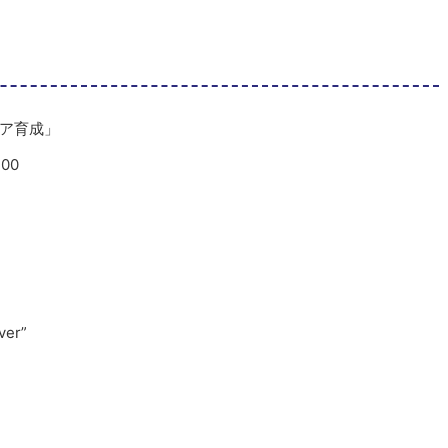
ア育成」
00
ver”