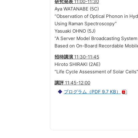
研究発表
11:00-11:30
Aya WATANABE (5C)
“Observation of Optical Phonon in Hy
Using Raman Spectroscopy”
Yasuaki OHNO (5J)
“A Server Model Broadcasting System
Based on On-Board Recordable Mobile
招待講演
11:30-11:45
Hiroto SHIRAKI (2AE)
“Life Cycle Assessment of Solar Cells
講評
11:45-12:00
プログラム（PDF 9.7 KB）