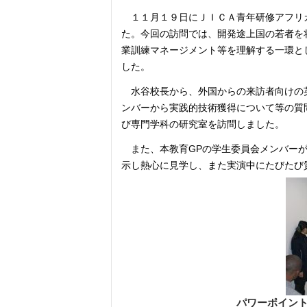
１１月１９日にＪＩＣＡ青年研修アフリ
た。今回の訪問では、開発途上国の若者を
業訓練マネージメント等を理解する一環と
した。
水谷校長から、外国からの来訪者向けの
ンバーから実践的技術獲得について等の質
び専門学科の研究室を訪問しました。
また、本教育
GP
の学生委員会メンバー
示し熱心に見学し、また実演中にたびたび
パワーポイン