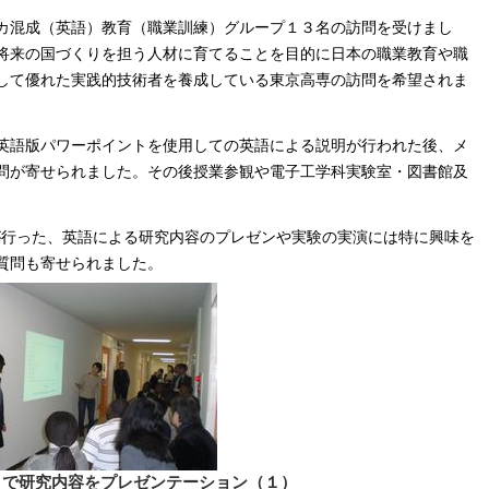
カ混成（英語）教育（職業訓練）グループ１３名の訪問を受けまし
将来の国づくりを担う人材に育てることを目的に日本の職業教育や職
して優れた実践的技術者を養成している東京高専の訪問を希望されま
英語版パワーポイントを使用しての英語による説明が行われた後、メ
問が寄せられました。その後授業参観や電子工学科実験室・図書館及
が行った、英語による研究内容のプレゼンや実験の実演には特に興味を
質問も寄せられました。
トで研究内容をプレゼンテーション（１）