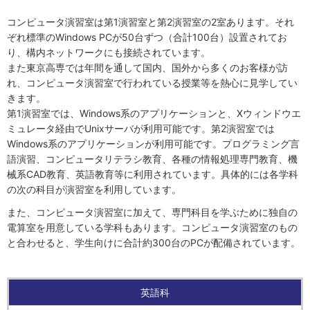
コンピュータ演習室は第1演習室と第2演習室の2室あります。それ
ぞれ標準のWindows PCが50台ずつ（合計100台）設置されてお
り、構内ネットワークにも接続されています。
また東京高専では年間を通して国内、国外から多くのお客様が訪
れ、コンピュータ演習室で行われている授業等を熱心に見学してい
きます。
第1演習室では、Windows系のアプリケーションと、Xウィンドウエ
ミュレータ経由でUnixサーバが利用可能です。第2演習室では
Windows系のアプリケーションが利用可能です。プログラミング言
語演習、コンピュータリテラシ教育、各種の情報処理専門教育、機
械系CAD教育、英語教育等に利用されています。具体的には各学科
の次の科目が演習室を利用しています。
また、コンピュータ演習室に加えて、専門科目を学ぶために独自の
電算室を用意している学科もあります。コンピュータ演習室のもの
と合わせると、学生向けに合計約300台のPCが配備されています。
英語科