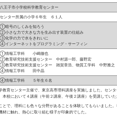
八王子市小学校科学教育センター
センター所属の小学６年生 ６１人
①暗号のしくみを知ろう
②小さな力で大きな力を生み出す装置の仕組み
③化学の力で水をきれいに
④インターネットをプログラミング・サーフィン
①情報工学科 小嶋徹也
②教育研究技術支援センター 中村源一郎、藤野宏
③教育研究技術支援センター 雑賀章浩、物質工学科 中野雅之
④情報工学科 田中晶
④情報工学科 ５年生６名
学教育センター主催で、東京高専理科講座を実施しました。センタ
、本校において４講座（午前２講座、午後２講座）を受講していた
ことで、理科にも色々な分野があることを体験してもらいました。
機材に触れ、熱心に取り組む様子が印象的でした。