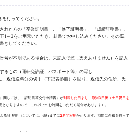
きを行ってください。
された方の「卒業証明書」、「修了証明書」、「成績証明書」、
下1～3をご用意いただき、封書でお申し込みください。その際、
書きしてください。
籍番号が不明である場合は、未記入で差し支えありません）を記入
するもの（運転免許証、パスポート等）の写し
の封筒に、返信送料分の切手（下記表参照）を貼り、返信先の住所、氏
」に関しては、「証明書等交付申請書」が
到着した日より、原則3日後（土日祝日を
忙期となりますので、これ以上のお時間をいただく場合があります）。
による証明書」については、発行までに
2週間程度
かかります。期間に余裕を持って