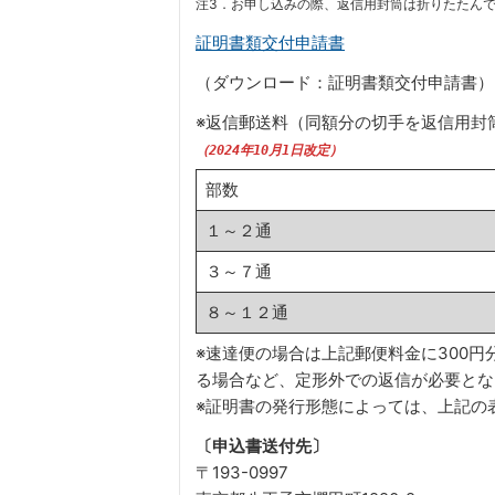
注3．お申し込みの際、返信用封筒は折りたたん
証明書類交付申請書
（ダウンロード：証明書類交付申請書）
※返信郵送料（同額分の切手を返信用封
（2024年10月1日改定）
部数
１～２通
３～７通
８～１２通
※速達便の場合は上記郵便料金に300
る場合など、定形外での返信が必要とな
※証明書の発行形態によっては、上記の
〔申込書送付先〕
〒193-0997