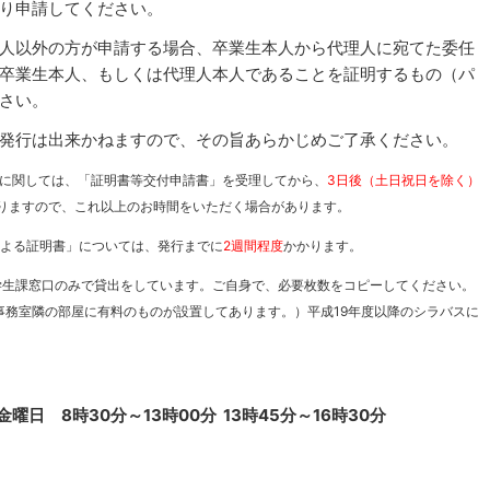
り申請してください。
人以外の方が申請する場合、卒業生本人から代理人に宛てた委任
卒業生本人、もしくは代理人本人であることを証明するもの（パ
さい。
発行は出来かねますので、その旨あらかじめご了承ください。
」に関しては、「証明書等交付申請書」を受理してから、
3日後（土日祝日を除く）
なりますので、これ以上のお時間をいただく場合があります。
による証明書」については、発行までに
2週間程度
かかります。
学生課窓口のみで貸出をしています。ご自身で、必要枚数をコピーしてください。
事務室隣の部屋に有料のものが設置してあります。）平成19年度以降のシラバスに
日 8時30分～13時00分 13時45分～16時30分