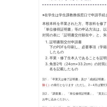
※在学生は学生課教務係窓口で申請手続
本校本科を卒業された方、専攻科を修了
「単位修得証明書」等の申込方法は、以
封筒の表に「証明書交付願在中」と、朱
証明書類交付申請書
下のPDFを印刷し、必要事項（学
したもの
卒業・修了生本人であることを証明
角形2号（24cm×33.2cm）
名を記載したもの
注1．「卒業又は修了証明書」及び「成績証明書
除く）
の発行となります（ただし、2～4月は繁
注2．「調査書」、「単位修得証明書」、「英文
お申し込みください。