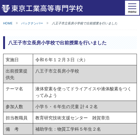
HOME
バックナンバー
八王子市立長房小学校で出前授業を行いました
八王子市立長房小学校で出前授業を行いました
実施日
令和６年１２月３日（火）
出前授業提
八王子市立長房小学校
供先
テーマ名
液体窒素を使ってドライアイスや液体酸素をつく
ってみよう
参加人数
小学５・６年生の児童 計４２名
担当教職員
教育研究技術支援センター 雑賀章浩
備 考
補助学生：物質工学科５年生２名