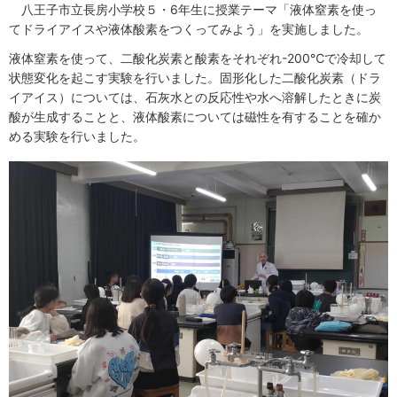
八王子市立長房小学校５・6年生に授業テーマ「液体窒素を使っ
てドライアイスや液体酸素をつくってみよう」を実施しました。
液体窒素を使って、二酸化炭素と酸素をそれぞれ-200℃で冷却して
状態変化を起こす実験を行いました。固形化した二酸化炭素（ドラ
イアイス）については、石灰水との反応性や水へ溶解したときに炭
酸が生成することと、液体酸素については磁性を有することを確か
める実験を行いました。