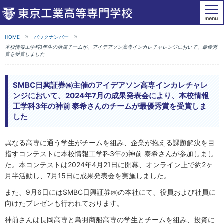
HOME
バックナンバー
本校情報工学科3年生の所属チームが、アイデアソン高専インカレチャレンジにおいて、最優秀
賞を受賞しました
SMBC日興証券㈱主催のアイデアソン高専インカレチャレ
ンジにおいて、2024年7月の成果発表会により、本校情報
工学科3年の神前 泰希さんのチームが最優秀賞を受賞しま
した
異なる高専に通う学生がチームを組み、企業が抱える課題解決を目
指すコンテストに本校情報工学科3年の神前 泰希さんが参加しまし
た。本コンテストは2024年4月21日に開幕、オンライン上で約2ヶ
月半活動し、7月15日に成果発表会を実施しました。
また、9月6日にはSMBC日興証券㈱の本社にて、役員および社員に
向けたプレゼンも行われております。
神前さんは長岡高専と鳥羽商船高専の学生とチームを組み、投資に