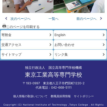
次のページへ
一覧へ
前のページへ
このページを印刷する
寄附金
English
交通アクセス
お問い合わせ
サイトマップ
リンク集
独立行政法人 国立高等専門学校機構
東京工業高等専門学校
〒193-0997 東京都八王子市椚田町1220-2
代表電話：042-668-5111
個人情報の取扱いについて
教職員採用情報
サイトポリシー
Copyright (C) National Institute of Technology ,Tokyo College . All Rights