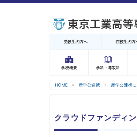
受験生の方へ
在校生の方
学校概要
学科・専攻科
HOME
産学公連携
産学公連携に
クラウドファンディン