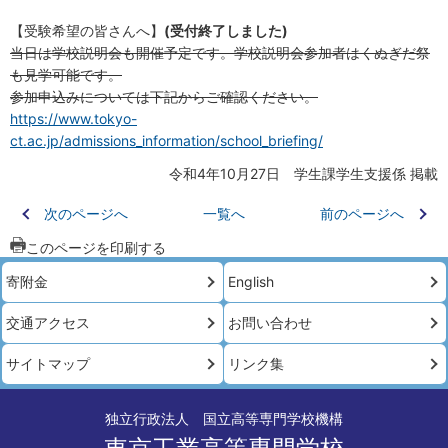
【受験希望の皆さんへ】
(受付終了しました)
当日は学校説明会も開催予定です。学校説明会参加者はくぬぎだ祭
も見学可能です。
参加申込みについては下記からご確認ください。
https://www.tokyo-
ct.ac.jp/admissions_information/school_briefing/
令和4年10月27日 学生課学生支援係 掲載
次のページへ
一覧へ
前のページへ
このページを印刷する
寄附金
English
交通アクセス
お問い合わせ
サイトマップ
リンク集
独立行政法人 国立高等専門学校機構