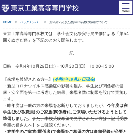
HOME
バックナンバー
第54回くぬぎだ祭(2022年度)の開催について
東京工業高等専門学校では、学生会文化祭実行局主催による「第54
回くぬぎだ祭」を下記のとおり開催します。
記
日時 令和4年10月29日(土)・10月30日(日) 10:00-15:00
【来場を希望される方へ】
(令和4年10月27日現在)
・新型コロナウイルス感染症の影響を鑑み、学生及び関係者の健
康・安全面を第一に考慮した結果、来場者数に制限を設けて実施し
ます。
・昨年度は一般の方の来場をお断りしておりましたが、
今年度は在
学生(及び教職員)のご家族(関係者)にご来場いただけるようとして
準備しました。
また、本校受験希望で見学されたい方は下記【受験
希望の皆さんへ】をご確認ください。
・在学生の
ご家族(関係者)
で来場をご希望の方は事前登録が必要と