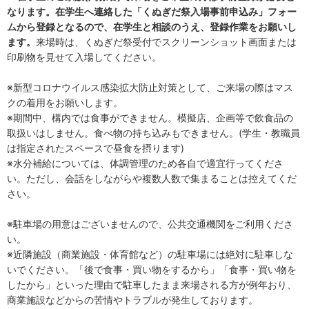
なります。在学生へ連絡した「くぬぎだ祭入場事前申込み」フォー
ムから登録となるので、在学生と相談のうえ、登録作業をお願いし
ます。
来場時は、くぬぎだ祭受付でスクリーンショット画面または
印刷物を見せて入場してください。
※新型コロナウイルス感染拡大防止対策として、ご来場の際はマス
クの着用をお願いします。
※期間中、構内では食事ができません。模擬店、企画等で飲食品の
取扱いはしません。食べ物の持ち込みもできません。(学生・教職員
は指定されたスペースで昼食を摂ります)
※水分補給については、体調管理のため各自で適宜行ってくださ
い。ただし、会話をしながらや複数人数で集まることは控えてくだ
さい。
※駐車場の用意はございませんので、公共交通機関をご利用くださ
い。
※近隣施設（商業施設・体育館など）の駐車場には絶対に駐車しな
いでください。「後で食事・買い物をするから」「食事・買い物を
したから」といった理由で駐車したまま来場される方が例年おり、
商業施設などからの苦情やトラブルが発生しております。