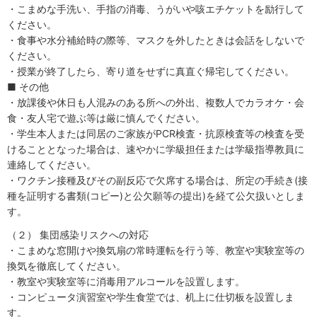
・こまめな手洗い、手指の消毒、うがいや咳エチケットを励行して
ください。
・食事や水分補給時の際等、マスクを外したときは会話をしないで
ください。
・授業が終了したら、寄り道をせずに真直ぐ帰宅してください。
■ その他
・放課後や休日も人混みのある所への外出、複数人でカラオケ・会
食・友人宅で遊ぶ等は厳に慎んでください。
・学生本人または同居のご家族がPCR検査・抗原検査等の検査を受
けることとなった場合は、速やかに学級担任または学級指導教員に
連絡してください。
・ワクチン接種及びその副反応で欠席する場合は、所定の手続き(接
種を証明する書類(コピー)と公欠願等の提出)を経て公欠扱いとしま
す。
（２） 集団感染リスクへの対応
・こまめな窓開けや換気扇の常時運転を行う等、教室や実験室等の
換気を徹底してください。
・教室や実験室等に消毒用アルコールを設置します。
・コンピュータ演習室や学生食堂では、机上に仕切板を設置しま
す。