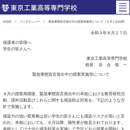
HOME
バックナンバー
緊急事態宣言発出中の授業実施等について（９月１日以降）
令和３年８月２７日
保護者の皆様へ
学生の皆さんへ
東京工業高等専門学校
校長 谷 合 俊 一
緊急事態宣言発出中の授業実施等について
９月の授業再開後、緊急事態宣言発出中の本校における教育研究活
動、課外活動及びこれらに関する感染防止対策を、下記のような方
針で実施します。
感染力の強い変異株は若い学生の皆さんにも感染リスクが高いと言
われ、本校においても、８月以降、陽性者が散見されております。
本校としては十分な感染対策を実施して予定どおり授業を開始しま