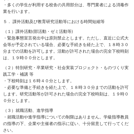
・多くの学生が利用する校舎の共用部分は、専門業者による消毒作
業を行います。
５． 課外活動及び教育研究活動等における時間短縮等
（１）課外活動(部活動・ゼミ活動等)
・緊急事態宣言発出中は原則禁止とします。ただし、直近に公式大
会等が予定されている場合、必要な手続きを経た上で、１８時３０
分までの活動を許可します。活動が許可された場合の完全下校時刻
は、１９時００分とします。
（２）特別研究・卒業研究・社会実装プロジェクト・ものづくり実
践工学・補講 等
・下校時刻は１６時４０分とします。
・必要な準備と手続きを経た上で、１８時３０分までの活動を許可
します。研究活動等が許可された場合の完全下校時刻は、１９時０
０分とします。
（３）就職活動、進学指導
・就職活動や進学指導についての制限はありません。学級指導教員
の指導の下、企業や主催者の指示に従い、十分留意して行ってくだ
さい。