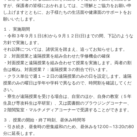
すが、保護者の皆様におかれましては、ご理解とご協力をお願い申
し上げますとともに、お子様たちの生活面や健康面のサポートをお
願いいたします。
１． 実施期間
・令和３年９月１日(水)から９月１２日(日)までの間、下記のような
方針で実施します。
それ以降については、諸状況を踏まえ、追ってお知らせします。
２．対面授業と遠隔授業を組み合わせた学修機会の確保
・対面授業と遠隔授業を組み合わせて授業を実施します。両者の割
合は概ね、対面授業７：遠隔授業３の割合で行います。
・クラス単位で週１～２日の遠隔授業のみの日を設定します。遠隔
授業のみの曜日は学年や学科で異なるので、時間割を確認してくだ
さい。
・寮生が遠隔授業を受ける場合は、自室のほか、自身の教室（５年
生及び専攻科生は卒研室）、又は図書館のブラウジングコーナー、
２階閲覧室・マルチメディアコーナーで受講することができます。
３． 授業の開始・終了時刻、昼休み時間等
・引き続き、昼食時の密集緩和のため、昼休みを12:00～13:20の80
分に延長します。